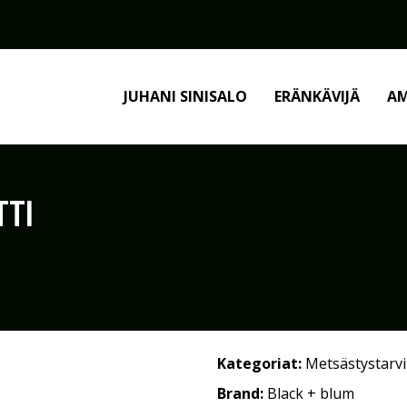
JUHANI SINISALO
ERÄNKÄVIJÄ
AM
TTI
Kategoriat:
Metsästystarv
Brand:
Black + blum