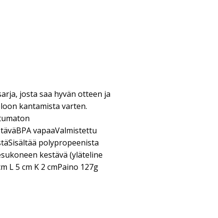
sarja, josta saa hyvän otteen ja
loon kantamista varten.
stumaton
täväBPA vapaaValmistettu
täSisältää polypropeenista
esukoneen kestävä (yläteline
 cm L 5 cm K 2 cmPaino 127g