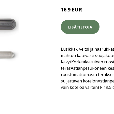
16.9 EUR
LISÄTIETOJA
Lusikka-, veitsi ja haarukka
mahtuu kätevästi suojakote
KevytKorkealaatuinen ruo
teräsAstianpesukoneen kes
ruostumattomasta teräkses
suljettavan kotelonAstianp
vain koteloa varten) P 19,5