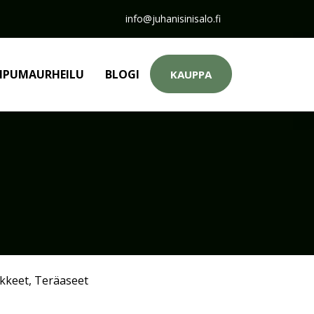
info@juhanisinisalo.fi
PUMAURHEILU
BLOGI
KAUPPA
ikkeet
,
Teräaseet