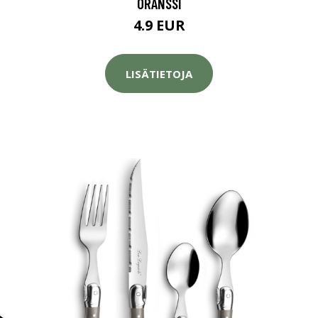
ORANSSI
4.9 EUR
LISÄTIETOJA