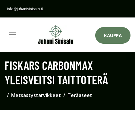
info@juhanisinisalo.fi
KAUPPA
FISKARS CARBONMAX
YLEISVEITSI TAITTOTERÄ
Metsästystarvikkeet
Teräaseet