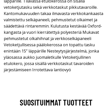
läppärille. Tilavassa etulokerossa on sisällä
vetoketjutasku sekä verkkotaskut pikkutavaroille.
Kantomukavuuden takaa ilmavasta verkkokankaasta
valmistettu selkäpaneeli, pehmustetut olkaimet ja
säädettävä rintaremmin. Kulutusta kestävää Oxford-
kangasta ja vuori kierrätettyä polyesteriä Mukavat
pehmustetut olkahihnat ja verkkoselkäpaneeli
Vetoketjullisessa päälokerossa on topattu tasku
enintään 15” läppärille Nesteytysjärjestelmä, jonka
yläosassa aukko juomaletkulle Vetoketjullinen
etulokero, jossa sisällä verkkotaskut tavaroiden
järjestämiseen Irrotettava lantiovyö
SUOSITUIMMAT TUOTTEET