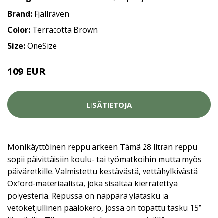
Brand:
Fjällräven
Color:
Terracotta Brown
Size:
OneSize
109 EUR
LISÄTIETOJA
Monikäyttöinen reppu arkeen Tämä 28 litran reppu
sopii päivittäisiin koulu- tai työmatkoihin mutta myös
päiväretkille. Valmistettu kestävästä, vettähylkivästä
Oxford-materiaalista, joka sisältää kierrätettyä
polyesteriä. Repussa on näppärä ylätasku ja
vetoketjullinen päälokero, jossa on topattu tasku 15”