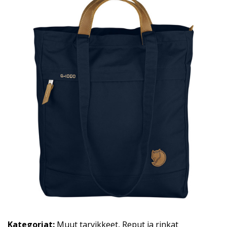
Kategoriat:
Muut tarvikkeet
,
Reput ja rinkat