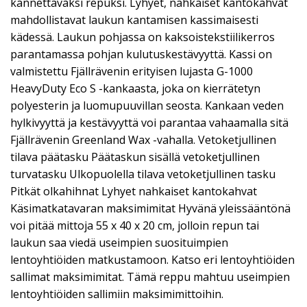
kannettavaksi repuksi. Lyhyet, nahkaiset kantokahvat
mahdollistavat laukun kantamisen kassimaisesti
kädessä. Laukun pohjassa on kaksoistekstiilikerros
parantamassa pohjan kulutuskestävyyttä. Kassi on
valmistettu Fjällrävenin erityisen lujasta G-1000
HeavyDuty Eco S -kankaasta, joka on kierrätetyn
polyesterin ja luomupuuvillan seosta. Kankaan veden
hylkivyyttä ja kestävyyttä voi parantaa vahaamalla sitä
Fjällrävenin Greenland Wax -vahalla. Vetoketjullinen
tilava päätasku Päätaskun sisällä vetoketjullinen
turvatasku Ulkopuolella tilava vetoketjullinen tasku
Pitkät olkahihnat Lyhyet nahkaiset kantokahvat
Käsimatkatavaran maksimimitat Hyvänä yleissääntönä
voi pitää mittoja 55 x 40 x 20 cm, jolloin repun tai
laukun saa viedä useimpien suosituimpien
lentoyhtiöiden matkustamoon. Katso eri lentoyhtiöiden
sallimat maksimimitat. Tämä reppu mahtuu useimpien
lentoyhtiöiden sallimiin maksimimittoihin.