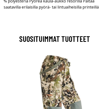
% polyesteriä Pyöreä kaula-aukko resorilla Paitaa
saatavilla erilaisilla pyörä- tai lintuaiheisilla printeillä
SUOSITUIMMAT TUOTTEET