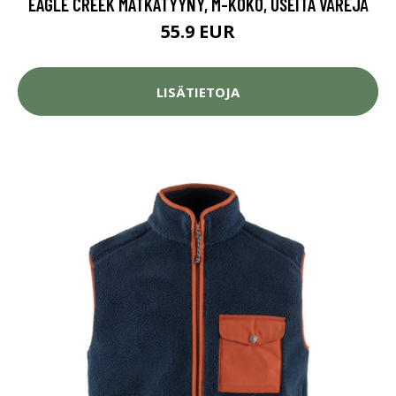
EAGLE CREEK MATKATYYNY, M-KOKO, USEITA VÄREJÄ
55.9 EUR
LISÄTIETOJA