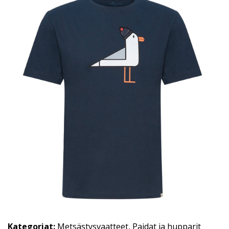
Kategoriat:
Metsästysvaatteet
,
Paidat ja hupparit