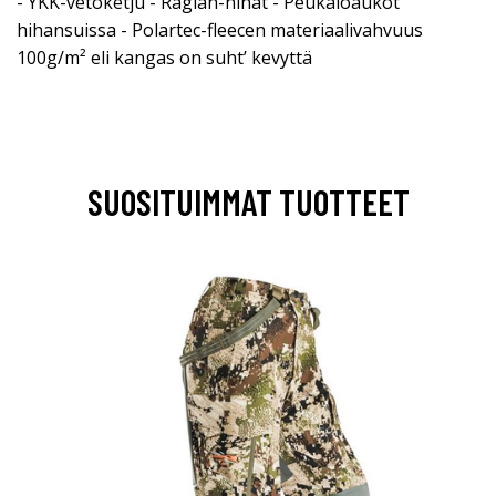
- YKK-vetoketju - Raglan-hihat - Peukaloaukot
hihansuissa - Polartec-fleecen materiaalivahvuus
100g/m² eli kangas on suht’ kevyttä
SUOSITUIMMAT TUOTTEET