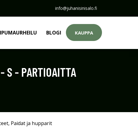
info@juhanisinisalo.fi
PUMAURHEILU
BLOGI
KAUPPA
- S - PARTIOAITTA
teet
,
Paidat ja hupparit