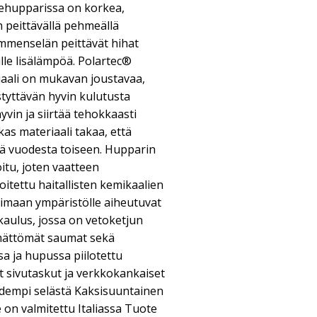
ecehupparissa on korkea,
 peittävällä pehmeällä
ämmenselän peittävät hihat
ille lisälämpöä. Polartec®
aali on mukavan joustavaa,
yttävän hyvin kulutusta
yvin ja siirtää tehokkaasti
as materiaali takaa, että
sä vuodesta toiseen. Hupparin
itu, joten vaatteen
itettu haitallisten kemikaalien
oimaan ympäristölle aiheutuvat
kaulus, jossa on vetoketjun
ämättömät saumat sekä
a ja hupussa piilotettu
et sivutaskut ja verkkokankaiset
dempi selästä Kaksisuuntainen
 on valmitettu Italiassa Tuote