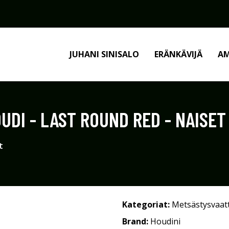
JUHANI SINISALO
ERÄNKÄVIJÄ
AM
UDI - LAST ROUND RED - NAISET 
t
Kategoriat:
Metsästysvaat
Brand:
Houdini