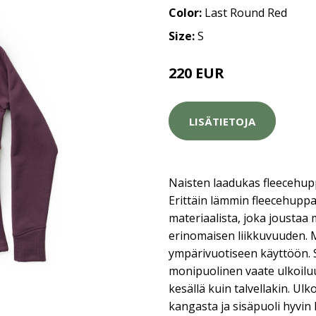
Color:
Last Round Red
Size:
S
220 EUR
LISÄTIETOJA
Naisten laadukas fleecehupp
Erittäin lämmin fleecehuppa
materiaalista, joka joustaa
erinomaisen liikkuvuuden. 
ympärivuotiseen käyttöön. S
monipuolinen vaate ulkoiluun
kesällä kuin talvellakin. Ul
kangasta ja sisäpuoli hyvin 