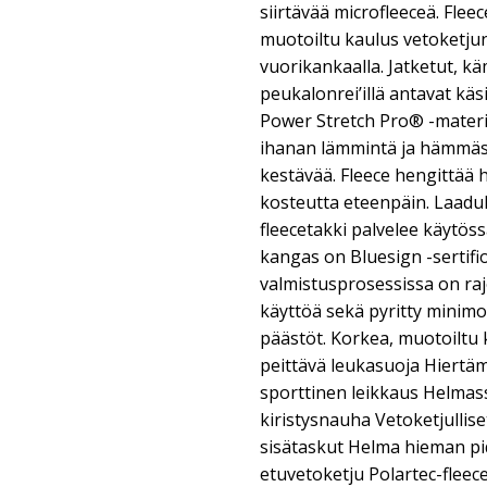
siirtävää microfleeceä. Fle
muotoiltu kaulus vetoketjun
vuorikankaalla. Jatketut, k
peukalonrei’illä antavat käs
Power Stretch Pro® -materi
ihanan lämmintä ja hämmäst
kestävää. Fleece hengittää h
kosteutta eteenpäin. Laaduk
fleecetakki palvelee käytös
kangas on Bluesign -sertifio
valmistusprosessissa on rajo
käyttöä sekä pyritty minim
päästöt. Korkea, muotoiltu 
peittävä leukasuoja Hiert
sporttinen leikkaus Helmass
kiristysnauha Vetoketjullis
sisätaskut Helma hieman pi
etuvetoketju Polartec-fleece