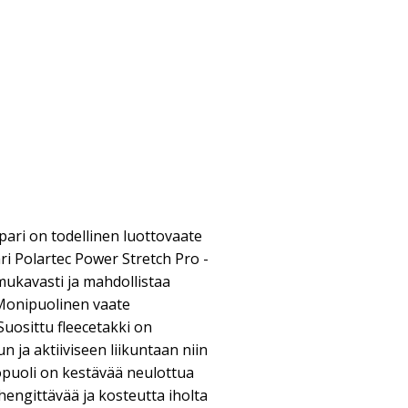
ari on todellinen luottovaate
ri Polartec Power Stretch Pro -
 mukavasti ja mahdollistaa
Monipuolinen vaate
uosittu fleecetakki on
 ja aktiiviseen liikuntaan niin
kopuoli on kestävää neulottua
hengittävää ja kosteutta iholta