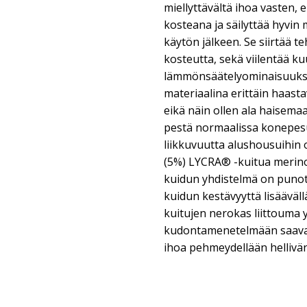
miellyttävältä ihoa vasten, 
kosteana ja säilyttää hyvi
käytön jälkeen. Se siirtää 
kosteutta, sekä viilentää k
lämmönsäätelyominaisuuksi
materiaalina erittäin haasta
eikä näin ollen ala haisema
pestä normaalissa konepesu
liikkuvuutta alushousuihin 
(5%) LYCRA® -kuitua merino
kuidun yhdistelmä on punot
kuidun kestävyyttä lisääväl
kuitujen nerokas liittouma 
kudontamenetelmään saavat
ihoa pehmeydellään hellivän