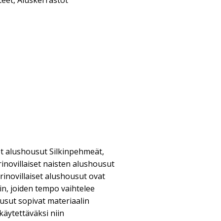
teet
,
Aluskerrastot
et alushousut Silkinpehmeät,
rinovillaiset naisten alushousut
Merinovillaiset alushousut ovat
hin, joiden tempo vaihtelee
usut sopivat materiaalin
käytettäväksi niin