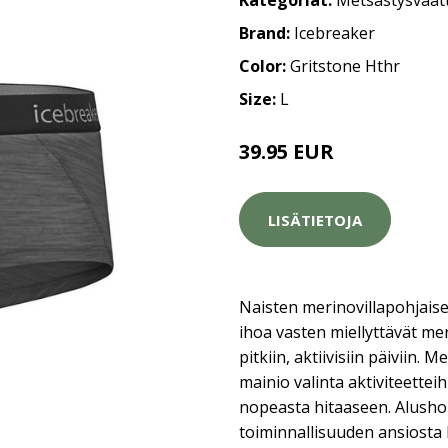
Kategoriat:
Metsästysvaat
Brand:
Icebreaker
Color:
Gritstone Hthr
Size:
L
39.95 EUR
LISÄTIETOJA
Naisten merinovillapohjais
ihoa vasten miellyttävät me
pitkiin, aktiivisiin päiviin. 
mainio valinta aktiviteettei
nopeasta hitaaseen. Alusho
toiminnallisuuden ansiosta 