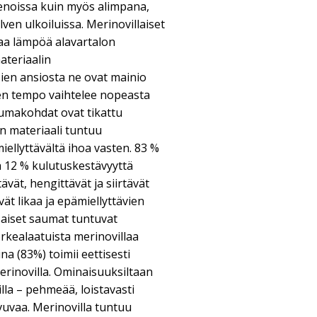
menoissa kuin myös alimpana,
ven ulkoiluissa. Merinovillaiset
vaa lämpöä alavartalon
materiaalin
en ansiosta ne ovat mainio
iden tempo vaihtelee nopeasta
umakohdat ovat tikattu
oin materiaali tuntuu
iellyttävältä ihoa vasten. 83 %
a 12 % kulutuskestävyyttä
vät, hengittävät ja siirtävät
ät likaa ja epämiellyttävien
aiset saumat tuntuvat
orkealaatuista merinovillaa
a (83%) toimii eettisesti
rinovilla. Ominaisuuksiltaan
lla – pehmeää, loistavasti
vuvaa. Merinovilla tuntuu