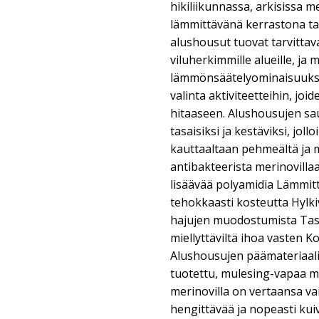
hikiliikunnassa, arkisissa 
lämmittävänä kerrastona tal
alushousut tuovat tarvitta
viluherkimmille alueille, ja 
lämmönsäätelyominaisuuksi
valinta aktiviteetteihin, jo
hitaaseen. Alushousujen sa
tasaisiksi ja kestäviksi, joll
kauttaaltaan pehmeältä ja m
antibakteerista merinovilla
lisäävää polyamidia Lämmittä
tehokkaasti kosteutta Hylkiv
hajujen muodostumista Tas
miellyttäviltä ihoa vasten K
Alushousujen päämateriaalin
tuotettu, mulesing-vapaa me
merinovilla on vertaansa vai
hengittävää ja nopeasti kui