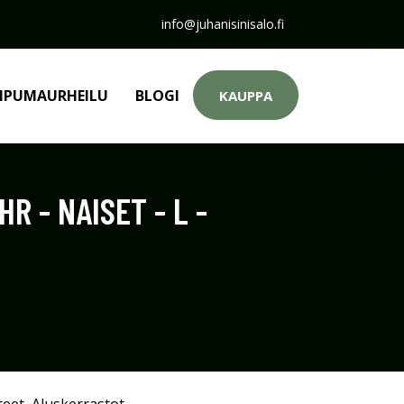
info@juhanisinisalo.fi
PUMAURHEILU
BLOGI
KAUPPA
 - NAISET - L -