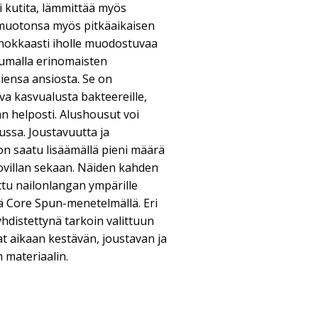
ei kutita, lämmittää myös
n muotonsa myös pitkäaikaisen
tehokkaasti iholle muodostuvaa
uumalla erinomaisten
ensa ansiosta. Se on
va kasvualusta bakteereille,
an helposti. Alushousut voi
ssa. Joustavuutta ja
on saatu lisäämällä pieni määrä
villan sekaan. Näiden kahden
tu nailonlangan ympärille
lä Core Spun-menetelmällä. Eri
yhdistettynä tarkoin valittuun
 aikaan kestävän, joustavan ja
 materiaalin.