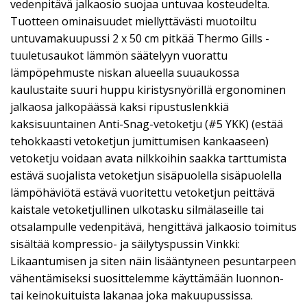
vedenpitävä jalkaosio suojaa untuvaa kosteudelta.
Tuotteen ominaisuudet miellyttävästi muotoiltu
untuvamakuupussi 2 x 50 cm pitkää Thermo Gills -
tuuletusaukot lämmön säätelyyn vuorattu
lämpöpehmuste niskan alueella suuaukossa
kaulustaite suuri huppu kiristysnyörillä ergonominen
jalkaosa jalkopäässä kaksi ripustuslenkkiä
kaksisuuntainen Anti-Snag-vetoketju (#5 YKK) (estää
tehokkaasti vetoketjun jumittumisen kankaaseen)
vetoketju voidaan avata nilkkoihin saakka tarttumista
estävä suojalista vetoketjun sisäpuolella sisäpuolella
lämpöhäviötä estävä vuoritettu vetoketjun peittävä
kaistale vetoketjullinen ulkotasku silmälaseille tai
otsalampulle vedenpitävä, hengittävä jalkaosio toimitus
sisältää kompressio- ja säilytyspussin Vinkki:
Likaantumisen ja siten näin lisääntyneen pesuntarpeen
vähentämiseksi suosittelemme käyttämään luonnon-
tai keinokuituista lakanaa joka makuupussissa.