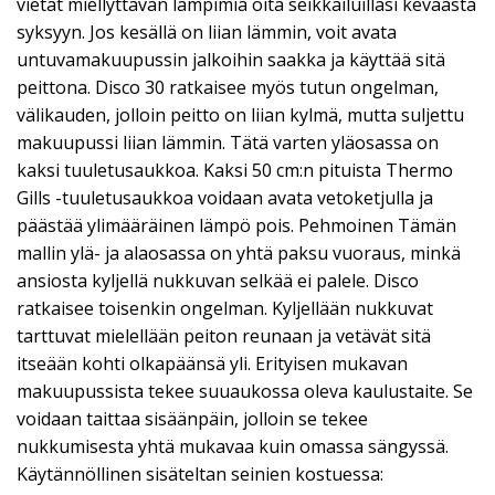
vietät miellyttävän lämpimiä öitä seikkailuillasi keväästä
syksyyn. Jos kesällä on liian lämmin, voit avata
untuvamakuupussin jalkoihin saakka ja käyttää sitä
peittona. Disco 30 ratkaisee myös tutun ongelman,
välikauden, jolloin peitto on liian kylmä, mutta suljettu
makuupussi liian lämmin. Tätä varten yläosassa on
kaksi tuuletusaukkoa. Kaksi 50 cm:n pituista Thermo
Gills -tuuletusaukkoa voidaan avata vetoketjulla ja
päästää ylimääräinen lämpö pois. Pehmoinen Tämän
mallin ylä- ja alaosassa on yhtä paksu vuoraus, minkä
ansiosta kyljellä nukkuvan selkää ei palele. Disco
ratkaisee toisenkin ongelman. Kyljellään nukkuvat
tarttuvat mielellään peiton reunaan ja vetävät sitä
itseään kohti olkapäänsä yli. Erityisen mukavan
makuupussista tekee suuaukossa oleva kaulustaite. Se
voidaan taittaa sisäänpäin, jolloin se tekee
nukkumisesta yhtä mukavaa kuin omassa sängyssä.
Käytännöllinen sisäteltan seinien kostuessa: