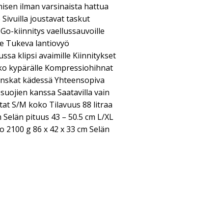
isen ilman varsinaista hattua
 Sivuilla joustavat taskut
Go-kiinnitys vaellussauvoille
e Tukeva lantiovyö
ssa klipsi avaimille Kiinnitykset
kko kypärälle Kompressiohihnat
 hanskat kädessä Yhteensopiva
uojien kanssa Saatavilla vain
tat S/M koko Tilavuus 88 litraa
 Selän pituus 43 – 50.5 cm L/XL
o 2100 g 86 x 42 x 33 cm Selän