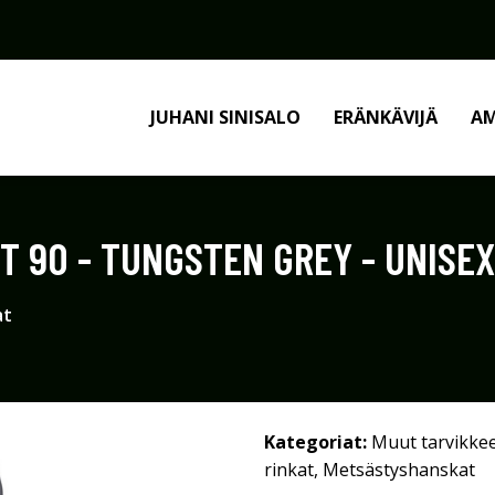
JUHANI SINISALO
ERÄNKÄVIJÄ
AM
 90 - TUNGSTEN GREY - UNISEX 
at
Kategoriat:
Muut tarvikke
rinkat
,
Metsästyshanskat