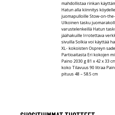
mahdollistaa rinkan käyttäm
Hatun alla kiinnitys köydelle
juomapulloille Stow-on-the-
Ulkoinen tasku juomarakoll
varustelenkeillä Hatun tasku
jäähakuille Irrotettava ver
sivuilla Solkia voi käyttää
XL- kokoisten Ospreyn sades
Partioaitasta Eri kokojen mi
Paino 2030 g 81 x 42 x 33 cm
koko Tilavuus 90 litraa Pain
pituus 48 – 58.5 cm