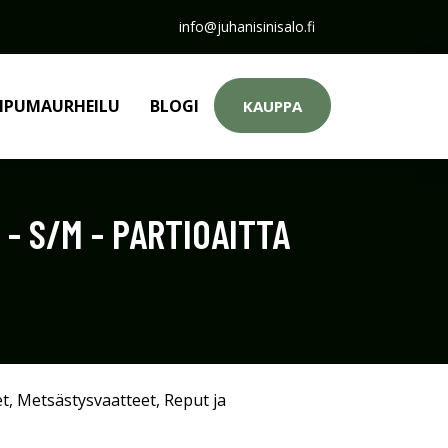
info@juhanisinisalo.fi
PUMAURHEILU
BLOGI
KAUPPA
- S/M - PARTIOAITTA
et
,
Metsästysvaatteet
,
Reput ja