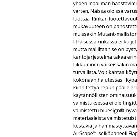
yhden maailman haastavimm
varten. Näissä oloissa varu
luottaa. Rinkan luotettavuu
mukavuuteen on panostettu 
muissakin Mutant-malliston 
litraisessa rinkassa ei kulj
mutta malliltaan se on pyst
kantojärjestelmä takaa eri
liikkuminen vaikeissakin m
turvallista. Voit kantaa köyt
kokonaan halutessasi. Kypä
kiinnitettyä repun päälle eri
käytännöllisten ominaisuuks
valmistuksessa ei ole tingit
valmistettu bluesign®-hyväk
materiaaleista valmistetuist
kestäviä ja hämmästyttävän
AirScape™-selkäpaneeli Flap