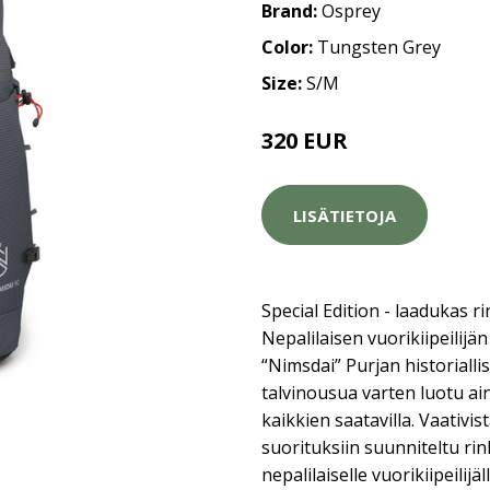
Brand:
Osprey
Color:
Tungsten Grey
Size:
S/M
320 EUR
LISÄTIETOJA
Special Edition - laadukas ri
Nepalilaisen vuorikiipeilij
“Nimsdai” Purjan historiall
talvinousua varten luotu ai
kaikkien saatavilla. Vaativis
suorituksiin suunniteltu ri
nepalilaiselle vuorikiipeilij