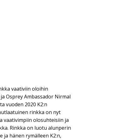
nkka vaativiin oloihin
än ja Osprey Ambassador Nirmal
ista vuoden 2020 K2:n
nutlaatuinen rinkka on nyt
ta vaativimpiin olosuhteisiin ja
nkka. Rinkka on luotu alunperin
älle ja hänen rymälleen K2:n,