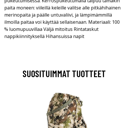
pukeutumisessa. Kerrospukeutumalla taipuu tämäkin
paita moneen: viileillä keleille valitse alle pitkähihainen
merinopaita ja päälle untuvaliivi, ja lämpimämmillä
ilmoilla paitaa voi käyttää sellaisenaan. Materiaali: 100
% luomupuuvillaa Väljä mitoitus Rintataskut
nappikiinnityksellä Hihansuissa napit
SUOSITUIMMAT TUOTTEET