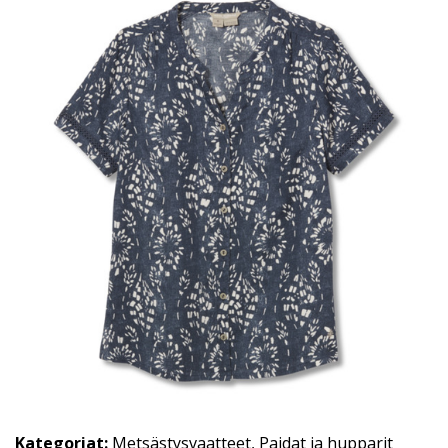
Kategoriat:
Metsästysvaatteet
,
Paidat ja hupparit