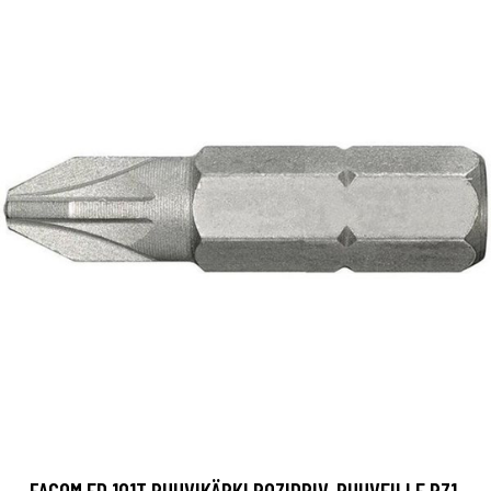
FACOM ED.101T RUUVIKÄRKI POZIDRIV-RUUVEILLE PZ1,