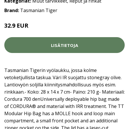
Kategoriat:
Muut tarvikkeet
,
Reput ja rinkat
Brand:
Tasmanian Tiger
32.9 EUR
LISÄTIETOJA
Tasmanian Tigerin vyölaukku, jossa kolme
vetoketjullista taskua. Väri IR suojattu stonegray olive.
Lantiovyön soljilla kiinnitysmahdollisuus myös esim.
rinkkaan.- Koko: 28 x 14 x 7 cm- Paino: 210 g- Materiaali:
Cordura 700 denUniversally deployable hip bag made
of CORDURA® and material with IRR treatment. The TT
Modular Hip Bag has a MOLLE hook and loop main
compartment, a small front pocket and an additional
zipper pocket on the side. The lid has a laser-cut