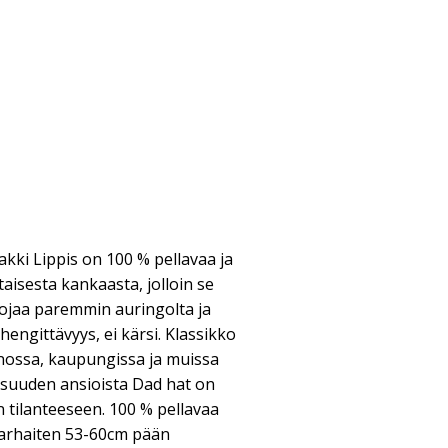
akki Lippis on 100 % pellavaa ja
aisesta kankaasta, jolloin se
ojaa paremmin auringolta ja
engittävyys, ei kärsi. Klassikko
nnossa, kaupungissa ja muissa
isuuden ansioista Dad hat on
 tilanteeseen. 100 % pellavaa
arhaiten 53-60cm pään