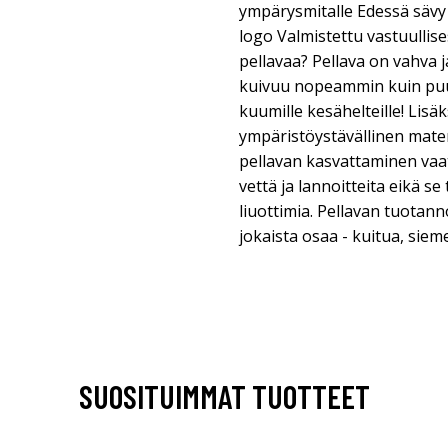
ympärysmitalle Edessä sävy
logo Valmistettu vastuullise
pellavaa? Pellava on vahva 
kuivuu nopeammin kuin puuvi
kuumille kesähelteille! Lisäk
ympäristöystävällinen mater
pellavan kasvattaminen va
vettä ja lannoitteita eikä se 
liuottimia. Pellavan tuotan
jokaista osaa - kuitua, sieme
SUOSITUIMMAT TUOTTEET