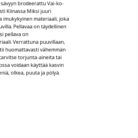
 sävyyn brodeerattu Vai-ko-
sti Kiinassa Miksi juuri
ja imukykyinen materiaali, joka
lla. Pellavaa on täydellinen
si pellava on
iaali. Verrattuna puuvillaan,
atii huomattavasti vähemmän
tarvitse torjunta-aineita tai
nossa voidaan käyttää kasvin
niä, olkea, puuta ja pölyä.