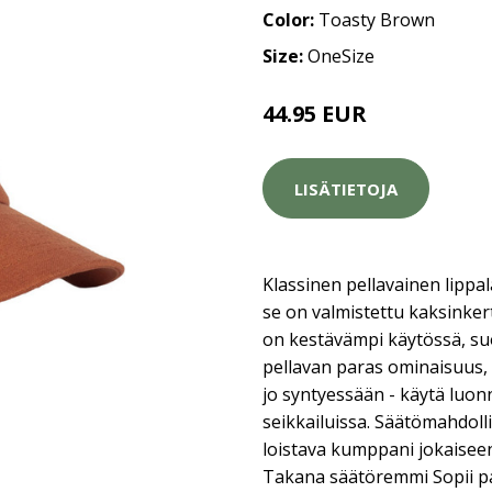
Color:
Toasty Brown
Size:
OneSize
44.95 EUR
LISÄTIETOJA
Klassinen pellavainen lippal
se on valmistettu kaksinkert
on kestävämpi käytössä, su
pellavan paras ominaisuus, h
jo syntyessään - käytä luo
seikkailuissa. Säätömahdoll
loistava kumppani jokaiseen
Takana säätöremmi Sopii p