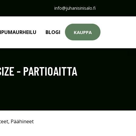
info@juhanisinisalo.fi
PUMAURHEILU
BLOGI
KAUPPA
IZE - PARTIOAITTA
teet
,
Päähineet