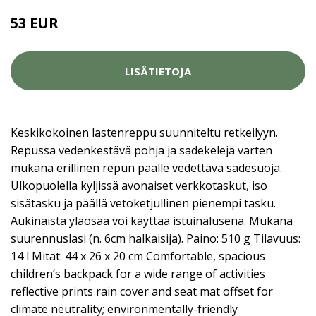
53 EUR
LISÄTIETOJA
Keskikokoinen lastenreppu suunniteltu retkeilyyn.
Repussa vedenkestävä pohja ja sadekelejä varten
mukana erillinen repun päälle vedettävä sadesuoja.
Ulkopuolella kyljissä avonaiset verkkotaskut, iso
sisätasku ja päällä vetoketjullinen pienempi tasku.
Aukinaista yläosaa voi käyttää istuinalusena. Mukana
suurennuslasi (n. 6cm halkaisija). Paino: 510 g Tilavuus:
14 l Mitat: 44 x 26 x 20 cm Comfortable, spacious
children’s backpack for a wide range of activities
reflective prints rain cover and seat mat offset for
climate neutrality; environmentally-friendly