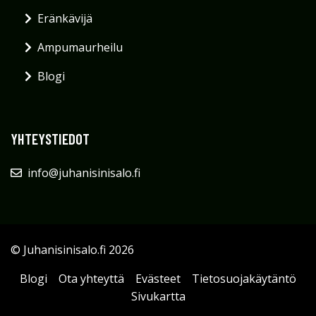
Eränkävijä
Ampumaurheilu
Blogi
YHTEYSTIEDOT
info@juhanisinisalo.fi
© Juhanisinisalo.fi 2026
Blogi
Ota yhteyttä
Evästeet
Tietosuojakäytäntö
Sivukartta