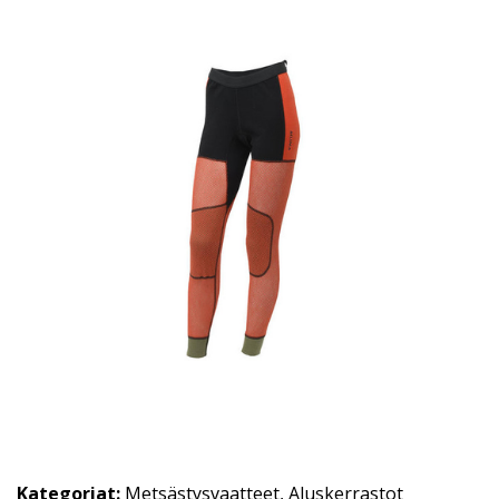
Kategoriat:
Metsästysvaatteet
,
Aluskerrastot