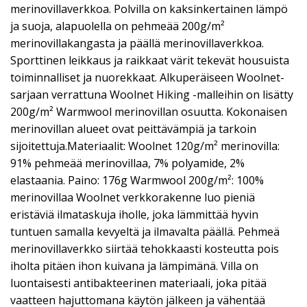
merinovillaverkkoa. Polvilla on kaksinkertainen lämpö
ja suoja, alapuolella on pehmeää 200g/m²
merinovillakangasta ja päällä merinovillaverkkoa.
Sporttinen leikkaus ja raikkaat värit tekevät housuista
toiminnalliset ja nuorekkaat. Alkuperäiseen Woolnet-
sarjaan verrattuna Woolnet Hiking -malleihin on lisätty
200g/m² Warmwool merinovillan osuutta. Kokonaisen
merinovillan alueet ovat peittävämpiä ja tarkoin
sijoitettuja.Materiaalit: Woolnet 120g/m² merinovilla:
91% pehmeää merinovillaa, 7% polyamide, 2%
elastaania. Paino: 176g Warmwool 200g/m²: 100%
merinovillaa Woolnet verkkorakenne luo pieniä
eristäviä ilmataskuja iholle, joka lämmittää hyvin
tuntuen samalla kevyeltä ja ilmavalta päällä. Pehmeä
merinovillaverkko siirtää tehokkaasti kosteutta pois
iholta pitäen ihon kuivana ja lämpimänä. Villa on
luontaisesti antibakteerinen materiaali, joka pitää
vaatteen hajuttomana käytön jälkeen ja vähentää